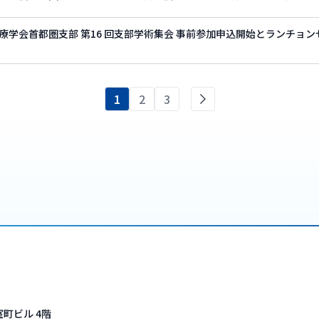
療学会首都圏支部 第16 回支部学術集会 事前参加申込開始とランチョ
1
2
3
町ビル 4階