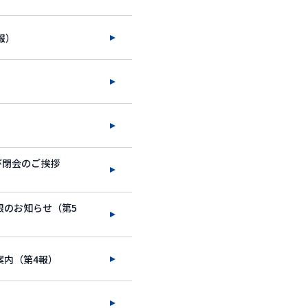
報）
び閉会のご挨拶
限のお知らせ（第5
案内（第4報）