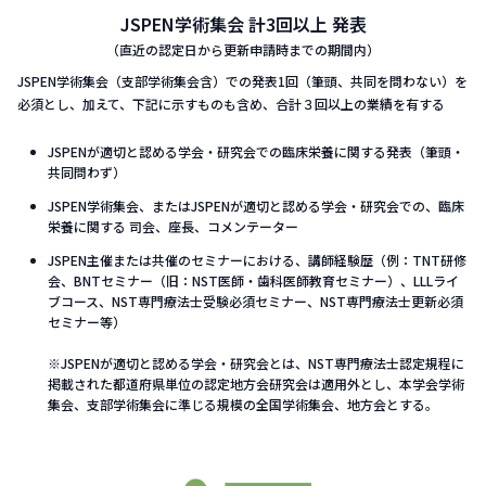
JSPEN学術集会​ 計3回以上 発表
（直近の認定日から更新申請時までの期間内）
JSPEN学術集会（支部学術集会含）での発表1回（筆頭、共同を問わない）を
必須とし、加えて、下記に示すものも含め、合計３回以上の業績を有する
JSPENが適切と認める学会・研究会での臨床栄養に関する発表（筆頭・
共同問わず）​
JSPEN学術集会、またはJSPENが適切と認める学会・研究会での、臨床
栄養に関する 司会、座長、コメンテーター​
JSPEN主催または共催のセミナーにおける、講師経験歴（例：TNT研修
会、BNTセミナー（旧：NST医師・歯科医師教育セミナー）、LLLライ
ブコース、NST専門療法士受験必須セミナー、NST専門療法士更新必須
セミナー等）
※JSPENが適切と認める学会・研究会とは、NST専門療法士認定規程に
掲載された都道府県単位の認定地方会研究会は適用外とし、本学会学術
集会、支部学術集会に準じる規模の全国学術集会、地方会とする。