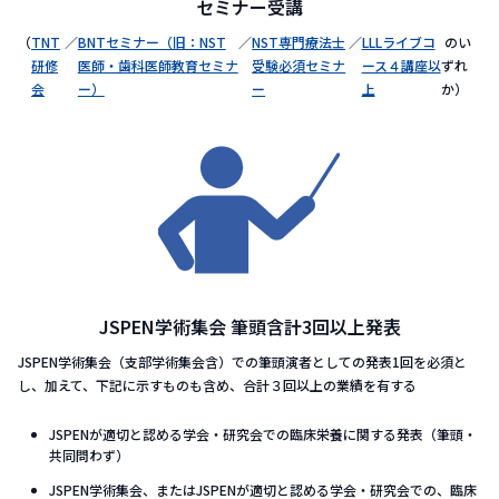
セミナー受講
（
TNT
／
BNTセミナー（旧：NST
／
NST専門療法士
／
L​LLライブコ
のい
研修
医師・歯科医師教育セミナ
受験必須セミナ
ース４講座以
ずれ
会
ー）
ー
上
か）
JSPEN学術集会​ 筆頭含計3回以上発表
JSPEN学術集会（支部学術集会含）での筆頭演者としての発表1回を必須と
し、加えて、下記に示すものも含め、合計３回以上の業績を有する
JSPENが適切と認める学会・研究会での臨床栄養に関する発表（筆頭・
共同問わず）​
JSPEN学術集会、またはJSPENが適切と認める学会・研究会での、臨床