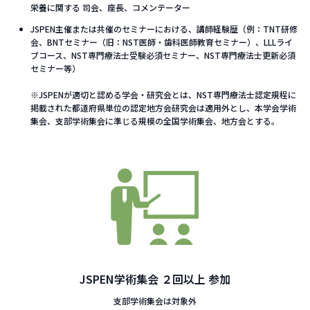
栄養に関する 司会、座長、コメンテーター
JSPEN主催または共催のセミナーにおける、講師経験歴（例：TNT研修
会、BNTセミナー（旧：NST医師・歯科医師教育セミナー）、LLLライ
ブコース、NST専門療法士受験必須セミナー、NST専門療法士更新必須
セミナー等）
※JSPENが適切と認める学会・研究会とは、NST専門療法士認定規程に
掲載された都道府県単位の認定地方会研究会は適用外とし、本学会学術
集会、支部学術集会に準じる規模の全国学術集会、地方会とする。
JSPEN学術集会 ２回以上 参加
支部学術集会は対象外