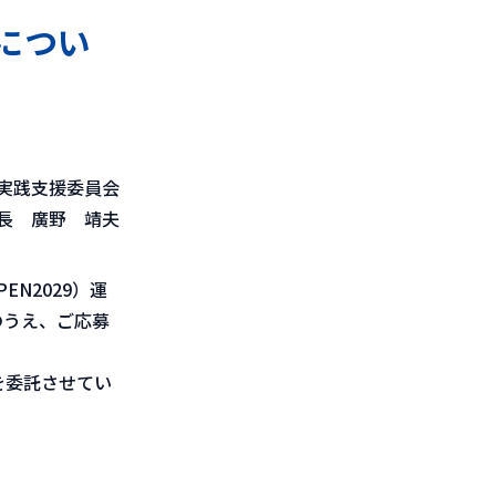
募につい
実践支援委員会
長 廣野 靖夫
N2029）運
のうえ、ご応募
を委託させてい