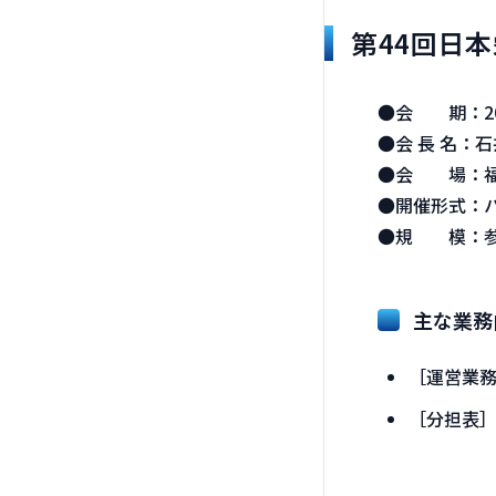
第44回日本
●会 期：20
●会 長 名：
●会 場：福
●開催形式：
●規 模：参加者
主な業務
［運営業
［分担表