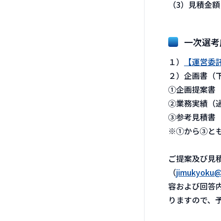
（3）見積金額
一次選考
１）
【運営委託
２）企画書（
①企画提案書
②業務実績（
③参考見積書
※①から③と
ご提案及び見
（
jimukyoku@j
容および回答
りますので、