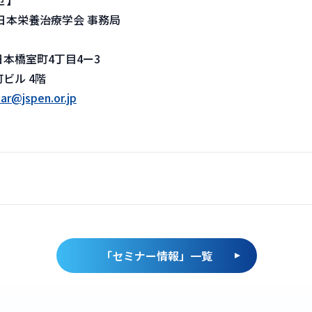
せ】
日本栄養治療学会 事務局
本橋室町4丁目4ー3
ビル 4階
ar@jspen.or.jp
「
セミナー情報
」一覧