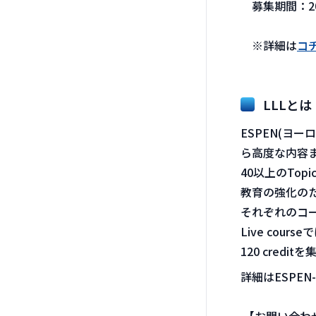
募集期間：202
※詳細は
コ
LLLとは
ESPEN(ヨ
ら高度な内容
40以上のTop
教育の強化のた
それぞれのコー
Live cour
120 cred
詳細はESPEN-L