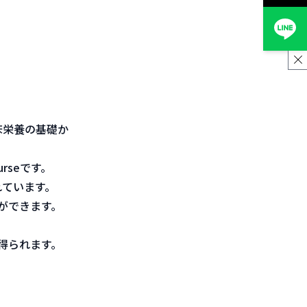
床栄養の基礎か
urseです。
れています。
とができます。
 が得られます。