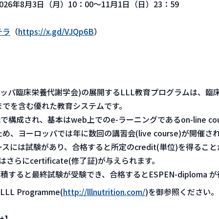
6年8月3日（月）10：00～11月1日（日）23：59
チラ
（
https://x.gd/VJQp6B
）
ーロッパ臨床栄養代謝学会)の展開するLLL教育プログラムは、臨
までを含む優れた教育システムです。
icで構成され、基本はweb上でのe-ラーニングであるon-line co
め、ヨーロッパでは年に数回の講習会(live course)が開催さ
スには試験があり、合格すると所定のcredit(単位)を得るこ
seではさらにcertificate(修了証)が与えられます。
itを集積すると最終試験が受験でき、合格するとESPEN-diploma
LL Programme(
http://lllnutrition.com/
)を御参照ください。