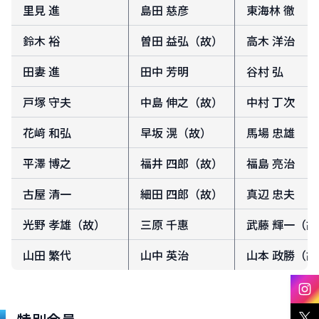
里見 進
島田 慈彦
東海林 徹
鈴木 裕
曽田 益弘（故）
高木 洋治
田妻 進
田中 芳明
谷村 弘
戸塚 守夫
中島 伸之（故）
中村 丁次
花﨑 和弘
早坂 滉（故）
馬場 忠雄
平澤 博之
福井 四郎（故）
福島 亮治
古屋 清一
細田 四郎（故）
真辺 忠夫
光野 孝雄（故）
三原 千惠
武藤 輝一（故
山田 繁代
山中 英治
山本 政勝（故