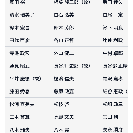
真田 裕
標葉 隆三郎（故）
柴田 佳久
清水 瑠美子
白石 弘美
白尾 一定
鈴木 宏昌
鈴木 芳郎
瀬下 明良
田代 亜彦
谷口 正哲
辻仲 利政
寺邊 政宏
外山 健二
中村 卓郎
蓮見 昭武
長谷川 史郎（故）
長谷部 正晴
平井 慶德（故）
樋渡 信夫
福沢 嘉孝
藤田 秀春
藤原 政嘉
細谷 憲政（故
松浦 喜美夫
松枝 啓
松崎 政三
三木 誓雄
水野 文夫
宮田 剛
八木 雅夫
八木 実
矢永 勝彦