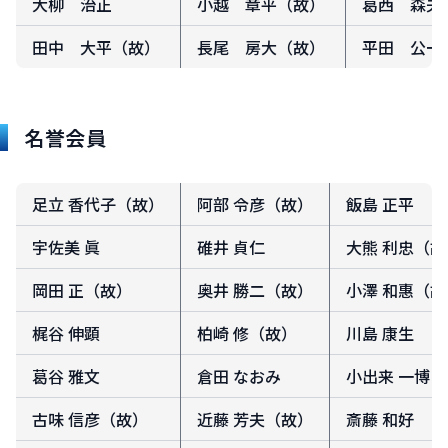
大柳 治正
小越 章平（故）
葛西 森夫
田中 大平（故）
長尾 房大（故）
平田 公一
名誉会員
足立 香代子（故）
阿部 令彦（故）
飯島 正平
宇佐美 眞
碓井 貞仁
大熊 利忠（故
岡田 正（故）
奥井 勝二（故）
小澤 和惠（故
梶谷 伸顕
柏崎 修（故）
川島 康生
葛谷 雅文
倉田 なおみ
小出来 一博
古味 信彦（故）
近藤 芳夫（故）
斎藤 和好