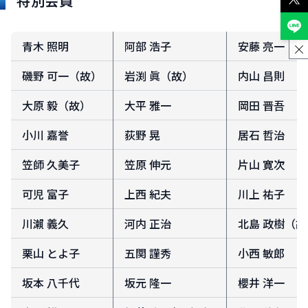
特別会員
青木 照明
阿部 浩子
安藤 亮一
磯野 可一（故）
岩渕 眞（故）
内山 昌則
大原 毅（故）
大平 雅一
岡田 晋吾
小川 嘉誉
荻野 晃
居石 哲治
笠師 久美子
笠原 伸元
片山 寛次
可児 富子
上西 紀夫
川上 祐子
川瀨 義久
河内 正治
北島 政樹（故
栗山 とよ子
五関 謹秀
小西 敏郎
坂本 八千代
坂元 隆一
櫻井 洋一