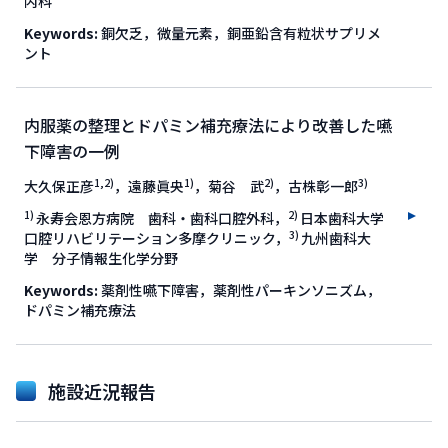
内科
Keywords:
銅欠乏，微量元素，銅亜鉛含有粒状サプリメ
ント
内服薬の整理とドパミン補充療法により改善した嚥
下障害の一例
1,2)
1)
2)
3)
大久保正彦
，遠藤眞央
，菊谷 武
，古株彰一郎
1)
2)
永寿会恩方病院 歯科・歯科口腔外科，
日本歯科大学
3)
口腔リハビリテーション多摩クリニック，
九州歯科大
学 分子情報生化学分野
Keywords:
薬剤性嚥下障害，薬剤性パーキンソニズム，
ドパミン補充療法
施設近況報告