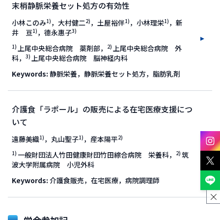
末梢静脈栄養セット処方の有効性
1)
2)
1)
1)
小林このみ
，大村健二
，土屋裕伴
，小林理栄
，新
1)
3)
井 亘
，德永惠子
1)
2)
上尾中央総合病院 薬剤部，
上尾中央総合病院 外
3)
科，
上尾中央総合病院 脳神経内科
Keywords:
静脈栄養，静脈栄養セット処方，脂肪乳剤
介護食「ラポール」の販売による在宅医療支援につ
いて
1)
1)
2)
遠藤美織
，丸山聖子
，産本陽平
1)
2)
一般財団法人竹田健康財団竹田綜合病院 栄養科，
筑
波大学附属病院 小児外科
Keywords:
介護食販売，在宅医療，病院調理師