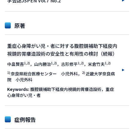
学会誌JSPEN Vol.7 No.2
原著
重症心身障がい児・者に対する腹腔鏡補助下経皮内
視鏡的胃瘻造設術の安全性と有用性の検討（続報）
1,2)
1,2)
1,2)
1,2)
中畠賢吾
，山内勝治
，古形修平
，米倉竹夫
1)
2)
奈良県総合医療センター 小児外科，
近畿大学奈良病
院 小児外科
Keywords:
腹腔鏡補助下経皮内視鏡的胃瘻造設術，重症
心身障がい児・者
症例報告