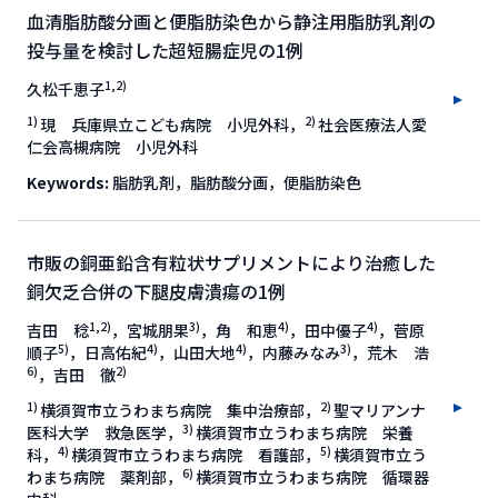
血清脂肪酸分画と便脂肪染色から静注用脂肪乳剤の
投与量を検討した超短腸症児の1例
1,2)
久松千恵子
1)
2)
現 兵庫県立こども病院 小児外科，
社会医療法人愛
仁会高槻病院 小児外科
Keywords:
脂肪乳剤，脂肪酸分画，便脂肪染色
市販の銅亜鉛含有粒状サプリメントにより治癒した
銅欠乏合併の下腿皮膚潰瘍の1例
1,2)
3)
4)
4)
吉田 稔
，宮城朋果
，角 和恵
，田中優子
，菅原
5)
4)
4)
3)
順子
，日高佑紀
，山田大地
，内藤みなみ
，荒木 浩
6)
2)
，吉田 徹
1)
2)
横須賀市立うわまち病院 集中治療部，
聖マリアンナ
3)
医科大学 救急医学，
横須賀市立うわまち病院 栄養
4)
5)
科，
横須賀市立うわまち病院 看護部，
横須賀市立う
6)
わまち病院 薬剤部，
横須賀市立うわまち病院 循環器