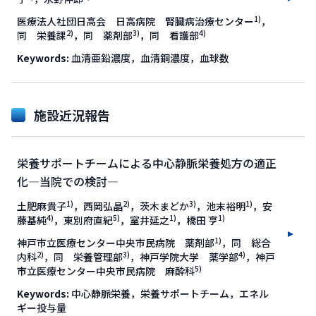
1)
医療法人社団日高会 日高病院 腎臓病治療センター
，
2)
3)
4)
同 栄養課
，同 薬剤部
，同 看護部
Keywords:
血清亜鉛濃度，血清銅濃度，血球数
施設近況報告
栄養サポートチームによる中心静脈栄養処方の適正
化―当院での検討―
1)
2)
3)
1)
土肥麻貴子
，西岡弘晶
，茨木まどか
，池末裕明
，安
4)
5)
1)
1)
藤基純
，東別府直紀
，室井延之
，橋田 亨
1)
神戸市立医療センター中央市民病院 薬剤部
，同 総合
2)
3)
4)
内科
，同 栄養管理部
，神戸学院大学 薬学部
，神戸
5)
市立医療センター中央市民病院 麻酔科
Keywords:
中心静脈栄養，栄養サポートチーム，エネル
ギー投与量