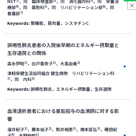
1)
2)
3)
NST
，同 臨床検査部
，同 消化器内科
，同 栄養治
4)
5)
6)
療部
，同 薬剤科
，同 リハビリテーション部
，同
7)
看護部
Keywords:
腎機能，筋肉量，シスタチンC
誤嚥性肺炎患者の入院後早期のエネルギー摂取量と
生存退院との関係
1)
1)
2)
森永伊昭
，白戸香奈子
，大髙由美
津軽保健生活協同組合 健生病院 リハビリテーション科
1)
2)
，同 内科
Keywords:
誤嚥性肺炎，エネルギー摂取量，生存退院
血液透析患者における亜鉛投与の血清銅に対する影
響
1)
2)
3)
3)
溜井紀子
，藤本裕子
，熊井梢恵
，橋本匡弘
，磯田紀
4)
1)
子
，永野伸郎