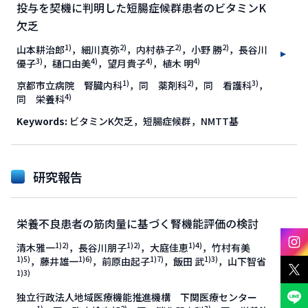
投与を契機に判明した短腸症候群患者のビタミンK
欠乏
1)
2)
2)
2)
山本耕治郎
，細川真弥
，内村恭子
，小野 勝
，長谷川
3)
4)
4)
4)
優子
，樋口由美
，望月貴子
，植木 明
1)
2)
3)
京都市立病院 腎臓内科
，同 薬剤科
，同 看護科
，
4)
同 栄養科
Keywords:
ビタミンK欠乏，短腸症候群，NMTT基
研究報告
栄養不良患者の筋肉量に基づく腎機能評価の検討
1)2)
1)2)
1)4)
清木雅一
，長谷川朋子
，大庭佳恵
，竹村有美
1)5)
1)6)
1)7)
1)3)
，藤井雄一
，前原由起子
，飯田 武
，山下智省
1)3)
独立行政法人地域医療機能推進機構 下関医療センター