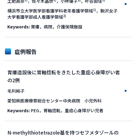
土肥眞奈
，佐々木晶世
，小林優子
，叶谷由佳
1)
横浜市立大学医学部看護学科老年看護学領域
，駒沢女子
2)
大学看護学部成人看護学領域
Keywords:
胃瘻，病院，介護保険施設
症例報告
胃瘻造設後に胃軸捻転をきたした重症心身障がい者
の2例
毛利純子
愛知県医療療育総合センター中央病院 小児外科
Keywords:
PEG，胃軸捻転，重症心身障がい児者
N-methylthiotetrazole基を持つセフメタゾールの